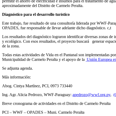
permitir el ahorro de electricidad e insumos para el tratamiento de ag
aproximadamente del Distrito de Carmelo Peralta.
Diagnóstico para el desarrollo turístico
Este trabajo, fue resultado de una consultoría liderada por WWF-Para
OPADES, fue responsable de llevar adelante dicho diagnóstico. c,t
Los resultados del diagnóstico lograron identificar diversas zonas de in
y ecológico. Con esos resultados, el proyecto buscará generar espacios 
de la zona.
Todas estas actividades de Vida en el Pantanal son implementadas por
Municipalidad de Carmelo Peralta y el apoyo de la
Unión Europea en
Se adjunta agenda.
Más información:
Abog. Cintya Martínez, PCI, 0973 733440
Ing. Agr. Alicia Pedrozo, WWF-Paraguay:
apedrozo@wwf.org.py
,
(
Breve cronograma de actividades en el Distrito de Carmelo Peralta
PCI – WWF – OPADES – Muni. Carmelo Peralta