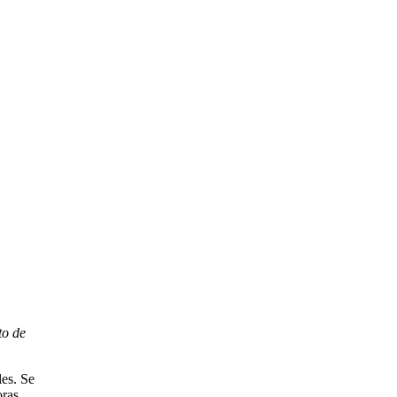
to de
les. Se
oras