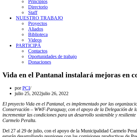
Principios
Directorio
Staff
NUESTRO TRABAJO
Proyectos
Aliados
Biblioteca
Videos
PARTICIPÁ
Contactos
Oportunidades de trabajo
Donaciones
Vida en el Pantanal instalará mejoras en 
por
PCI
julio 25, 2022
julio 26, 2022
El proyecto Vida en el Pantanal, es implementado por las organiza
Conservación – WWF-Paraguay, con el apoyo de la Delegación de la 
incrementar las condiciones para un desarrollo sostenible y resilient
Carmelo Peralta.
Del 27 al 29 de julio, con el apoyo de la Municipalidad Carmelo Peral
estarán desarrollando reuniones con las comisiones productivas de Pu