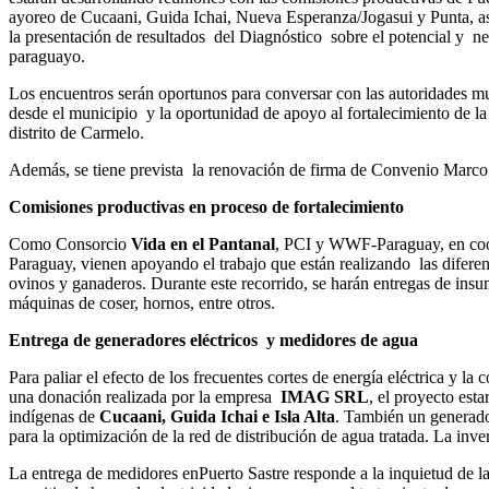
ayoreo de Cucaani, Guida Ichai, Nueva Esperanza/Jogasui y Punta, así
la presentación de resultados del Diagnóstico sobre el potencial y nec
paraguayo.
Los encuentros serán oportunos para conversar con las autoridades mun
desde el municipio y la oportunidad de apoyo al fortalecimiento de la
distrito de Carmelo.
Además, se tiene prevista la renovación de firma de Convenio Marco
Comisiones productivas en proceso de fortalecimiento
Como Consorcio
Vida en el Pantanal
, PCI y WWF-Paraguay, en coor
Paraguay, vienen apoyando el trabajo que están realizando las diferen
ovinos y ganaderos. Durante este recorrido, se harán entregas de insu
máquinas de coser, hornos, entre otros.
Entrega de generadores eléctricos y medidores de agua
Para paliar el efecto de los frecuentes cortes de energía eléctrica y 
una donación realizada por la empresa
IMAG SRL
, el proyecto est
indígenas de
Cucaani, Guida Ichai e Isla Alta
. También un generado
para la optimización de la red de distribución de agua tratada. La in
La entrega de medidores enPuerto Sastre responde a la inquietud de l