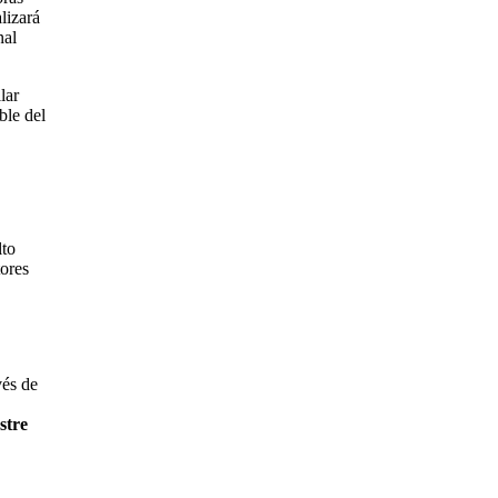
lizará
nal
lar
ble del
lto
tores
vés de
stre