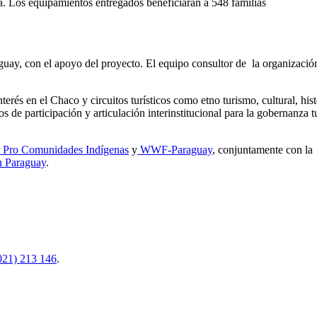
ua. Los equipamientos entregados beneficiarán a 548 familias
guay, con el apoyo del proyecto. El equipo consultor de la organizació
terés en el Chaco y circuitos turísticos como etno turismo, cultural, his
de participación y articulación interinstitucional para la gobernanza tu
Pro Comunidades Indígenas
y
WWF-Paraguay
, conjuntamente con la
 Paraguay
.
021) 213 146
.