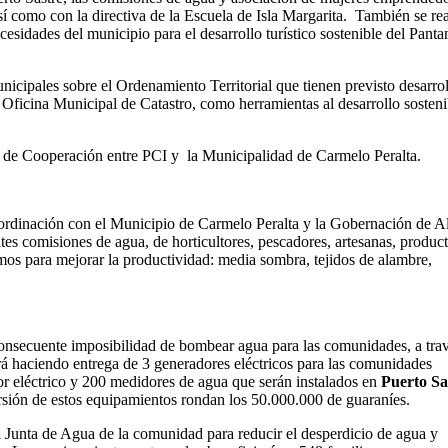
 como con la directiva de la Escuela de Isla Margarita. También se rea
esidades del municipio para el desarrollo turístico sostenible del Panta
icipales sobre el Ordenamiento Territorial que tienen previsto desarrol
 Oficina Municipal de Catastro, como herramientas al desarrollo sosteni
 de Cooperación entre PCI y la Municipalidad de Carmelo Peralta.
dinación con el Municipio de Carmelo Peralta y la Gobernación de A
tes comisiones de agua, de horticultores, pescadores, artesanas, produc
mos para mejorar la productividad: media sombra, tejidos de alambre,
la consecuente imposibilidad de bombear agua para las comunidades, a tra
ará haciendo entrega de 3 generadores eléctricos para las comunidades
r eléctrico y 200 medidores de agua que serán instalados en
Puerto Sa
versión de estos equipamientos rondan los 50.000.000 de guaraníes.
a Junta de Agua de la comunidad para reducir el desperdicio de agua y