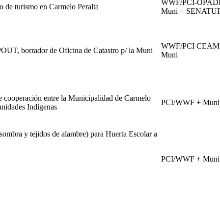
WWF/PCI-OPAD
o de turismo en Carmelo Peralta
Muni + SENATU
WWF/PCI CEAM
POUT, borrador de Oficina de Catastro p/ la Muni
Muni
 cooperación entre la Municipalidad de Carmelo
PCI/WWF + Muni
nidades Indígenas
sombra y tejidos de alambre) para Huerta Escolar a
PCI/WWF + Muni