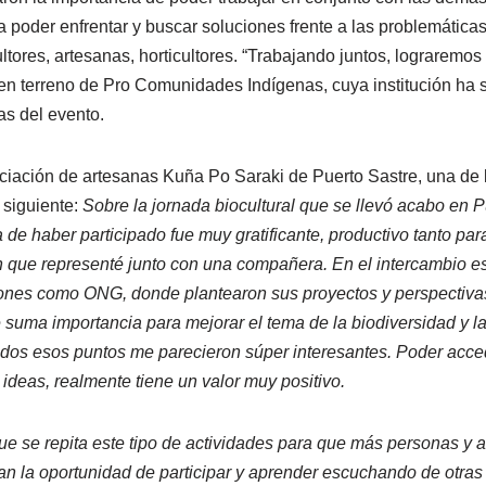
oder enfrentar y buscar soluciones frente a las problemática
tores, artesanas, horticultores. “Trabajando juntos, lograremos
en terreno de Pro Comunidades Indígenas, cuya institución ha s
as del evento.
ociación de artesanas Kuña Po Saraki de Puerto Sastre, una de l
 siguiente:
Sobre la jornada biocultural que se llevó acabo en
a de haber participado fue muy gratificante, productivo tanto p
n que representé junto con una compañera. En el intercambio 
iones como ONG, donde plantearon sus proyectos y perspectiva
suma importancia para mejorar el tema de la biodiversidad y la 
odos esos puntos me parecieron súper interesantes. Poder acced
ideas, realmente tiene un valor muy positi
vo.
 que se repita este tipo de actividades para que más personas y
n la oportunidad de participar y aprender escuchando de otras