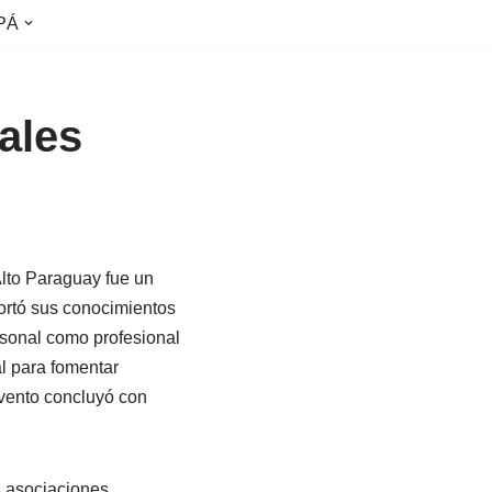
PÁ
ales
Alto Paraguay fue un
ortó sus conocimientos
ersonal como profesional
al para fomentar
evento concluyó con
s asociaciones,