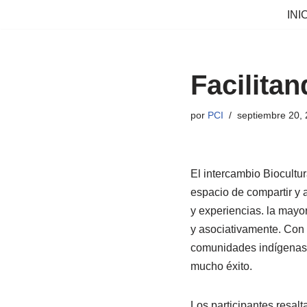
INI
Saltar
al
contenido
Facilita
por
PCI
septiembre 20,
El intercambio Biocultu
espacio de compartir y 
y experiencias. la mayor
y asociativamente. Con e
comunidades indígenas y 
mucho éxito.
Los participantes resal