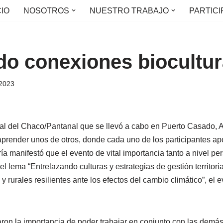
CIO
NOSOTROS
NUESTRO TRABAJO
PARTICI
ndo conexiones biocultur
 2023
ral del Chaco/Pantanal que se llevó a cabo en Puerto Casado, 
aprender unos de otros, donde cada uno de los participantes ap
ía manifestó que el evento de vital importancia tanto a nivel p
l lema “Entrelazando culturas y estrategias de gestión territori
rurales resilientes ante los efectos del cambio climático”, el 
taron la importancia de poder trabajar en conjunto con las demá